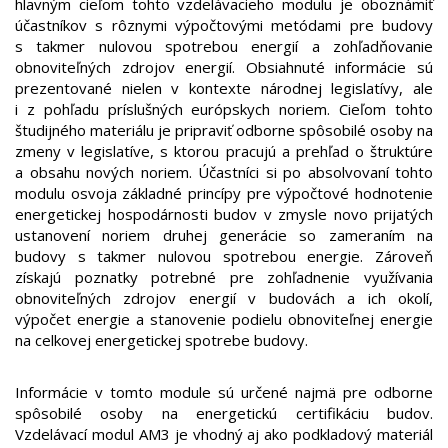
hlavným cieľom tohto vzdelávacieho modulu je oboznámiť
účastníkov s rôznymi výpočtovými metódami pre budovy
s takmer nulovou spotrebou energií a zohľadňovanie
obnoviteľných zdrojov energií. Obsiahnuté informácie sú
prezentované nielen v kontexte národnej legislatívy, ale
i z pohľadu príslušných európskych noriem. Cieľom tohto
študijného materiálu je pripraviť odborne spôsobilé osoby na
zmeny v legislatíve, s ktorou pracujú a prehľad o štruktúre
a obsahu nových noriem. Účastníci si po absolvovaní tohto
modulu osvoja základné princípy pre výpočtové hodnotenie
energetickej hospodárnosti budov v zmysle novo prijatých
ustanovení noriem druhej generácie so zameraním na
budovy s takmer nulovou spotrebou energie. Zároveň
získajú poznatky potrebné pre zohľadnenie využívania
obnoviteľných zdrojov energií v budovách a ich okolí,
výpočet energie a stanovenie podielu obnoviteľnej energie
na celkovej energetickej spotrebe budovy.
Informácie v tomto module sú určené najmä pre odborne
spôsobilé osoby na energetickú certifikáciu budov.
Vzdelávací modul AM3 je vhodný aj ako podkladový materiál