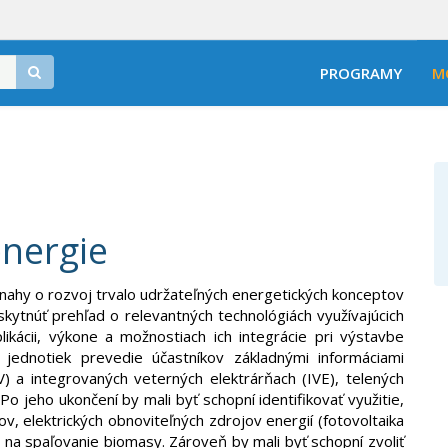
PROGRAMY
M
energie
ahy o rozvoj trvalo udržateľných energetických konceptov
skytnúť prehľad o relevantných technológiách využívajúcich
likácii, výkone a možnostiach ich integrácie pri výstavbe
jednotiek prevedie účastníkov základnými informáciami
 a integrovaných veterných elektrárňach (IVE), telených
o jeho ukončení by mali byť schopní identifikovať využitie,
, elektrických obnoviteľných zdrojov energií (fotovoltaika
h na spaľovanie biomasy. Zároveň by mali byť schopní zvoliť