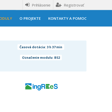
Prihlásenie
Registrovať
ODULY
O PROJEKTE
KONTAKTY A POMOC
Časová dotácia: 3 h 37 min
Označenie modulu: BS2