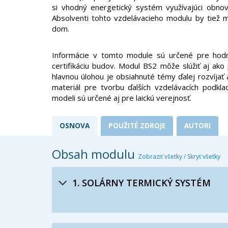
si vhodný energetický systém využívajúci obnov
Absolventi tohto vzdelávacieho modulu by tiež m
dom.
Informácie v tomto module sú určené pre hod
certifikáciu budov. Modul BS2 môže slúžiť aj ako
hlavnou úlohou je obsiahnuté témy ďalej rozvíjať
materiál pre tvorbu ďalších vzdelávacích podkl
modeli sú určené aj pre laickú verejnosť.
OSNOVA
POUŽITÉ ZDROJE
AUTORI
Obsah modulu
Zobraziť všetky
/
Skryť všetky
1. SOLÁRNY TERMICKÝ SYSTÉM