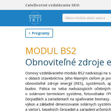
Celoživotné vzdelávanie SKSI
Programy
MODUL BS2
Obnoviteľné zdroje 
Osnovy vzdelávacieho modulu BS2 nadväzujú na sn
v oblasti stavebníctva. Jeho hlavným cieľom je po
obnoviteľné zdroje energií (RES), systémoch, ap
budov. Pätica na seba nadväzujúcich učebných 
o solárnom termickom systéme, fotovoltaike /PV)
čerpadlách a zariadeniach na spaľovanie biomasy. P
výkon a základné dimenzovanie solárnych systémov
a vietor), tepelných čerpadiel a zariadení určenýc