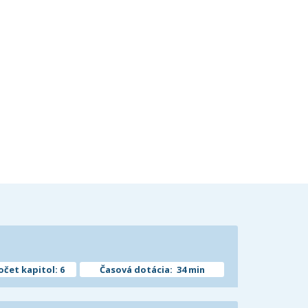
očet kapitol: 6
Časová dotácia: 34 min