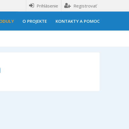
Prihlásenie
Registrovať
ODULY
O PROJEKTE
KONTAKTY A POMOC
á