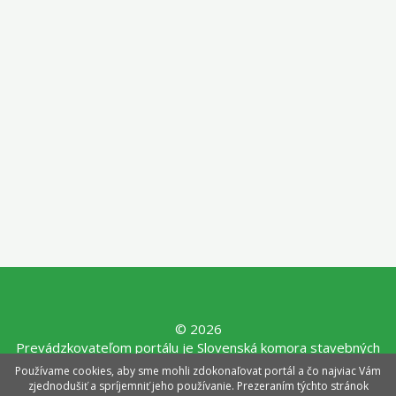
© 2026
Prevádzkovateľom portálu je Slovenská komora stavebných
inžinierov, Mýtna 29, 811 07 Bratislava, tel.: 02/3907 5042,
Používame cookies, aby sme mohli zdokonaľovat portál a čo najviac Vám
e-mail:
sksi@sksi.sk
,
www.sksi.sk
zjednodušiť a spríjemniť jeho používanie. Prezeraním týchto stránok