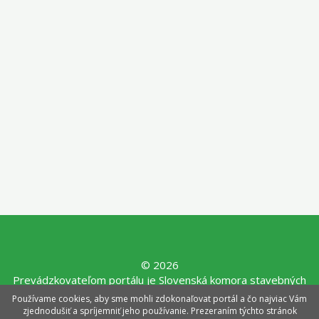
© 2026
Prevádzkovateľom portálu je Slovenská komora stavebných
inžinierov, Mýtna 29, 811 07 Bratislava, tel.: 02/3907 5042,
Používame cookies, aby sme mohli zdokonaľovat portál a čo najviac Vám
e-mail:
sksi@sksi.sk
,
www.sksi.sk
zjednodušiť a spríjemniť jeho používanie. Prezeraním týchto stránok